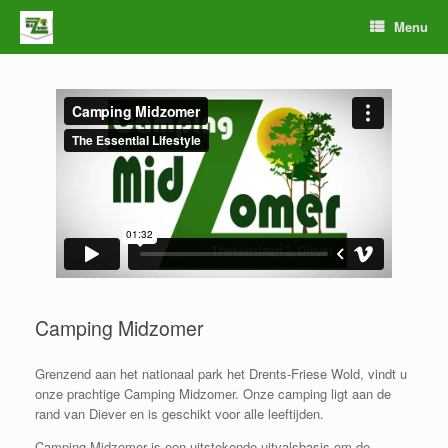
Ga
Menu
naar
de
inhoud
Camping Midzomer
Grenzend aan het nationaal park het Drents-Friese Wold, vindt u
onze prachtige Camping Midzomer. Onze camping ligt aan de
rand van Diever en is geschikt voor alle leeftijden.
Camping Midzomer is een uitstekende uitvalsbasis om de