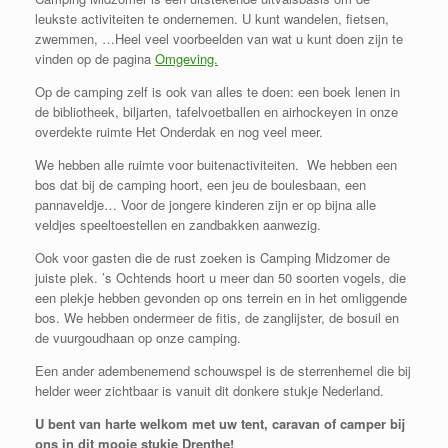
leukste activiteiten te ondernemen. U kunt wandelen, fietsen,
zwemmen, …Heel veel voorbeelden van wat u kunt doen zijn te
vinden op de pagina
Omgeving.
Op de camping zelf is ook van alles te doen: een boek lenen in
de bibliotheek, biljarten, tafelvoetballen en airhockeyen in onze
overdekte ruimte Het Onderdak en nog veel meer.
We hebben alle ruimte voor buitenactiviteiten. We hebben een
bos dat bij de camping hoort, een jeu de boulesbaan, een
pannaveldje… Voor de jongere kinderen zijn er op bijna alle
veldjes speeltoestellen en zandbakken aanwezig.
Ook voor gasten die de rust zoeken is Camping Midzomer de
juiste plek. ’s Ochtends hoort u meer dan 50 soorten vogels, die
een plekje hebben gevonden op ons terrein en in het omliggende
bos. We hebben ondermeer de fitis, de zanglijster, de bosuil en
de vuurgoudhaan op onze camping.
Een ander adembenemend schouwspel is de sterrenhemel die bij
helder weer zichtbaar is vanuit dit donkere stukje Nederland.
U bent van harte welkom met uw tent, caravan of camper bij
ons in dit mooie stukje Drenthe!