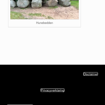
Hunebedden
Disclaimer
Privacyverklaring